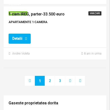
33,500€
1 cam IREG, parter-33.500 euro
RECOMANDAT
VANZARI
APARTAMENTE 1 CAMERA
Detalii
Andrei Violeta
8 ani in urma
2
3
1
Gaseste proprietatea dorita