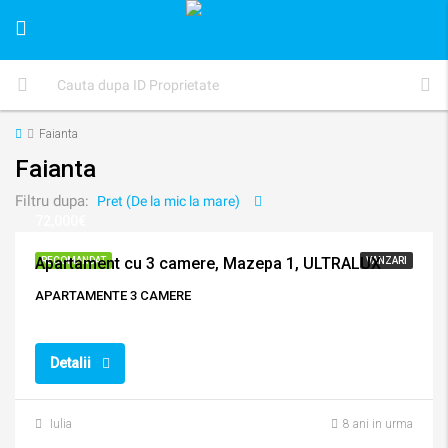
Faianta
Faianta
Filtru dupa:
Pret (De la mic la mare)
72,000€
Apartament cu 3 camere, Mazepa 1, ULTRALUX
RECOMANDAT
VANZARI
APARTAMENTE 3 CAMERE
Detalii
Iulia
8 ani in urma
41,000€