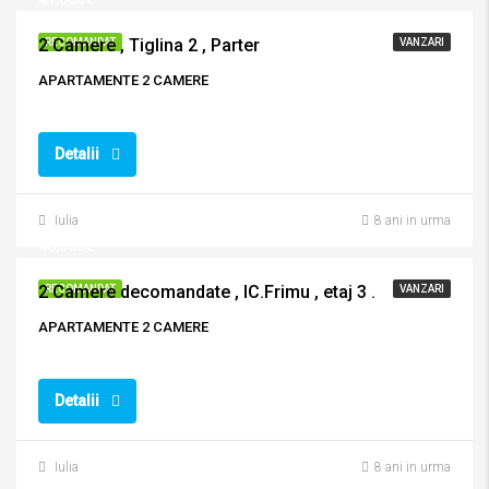
2 Camere , Tiglina 2 , Parter
RECOMANDAT
VANZARI
APARTAMENTE 2 CAMERE
Detalii
Iulia
8 ani in urma
48,000€
2 Camere decomandate , IC.Frimu , etaj 3 .
RECOMANDAT
VANZARI
APARTAMENTE 2 CAMERE
Detalii
Iulia
8 ani in urma