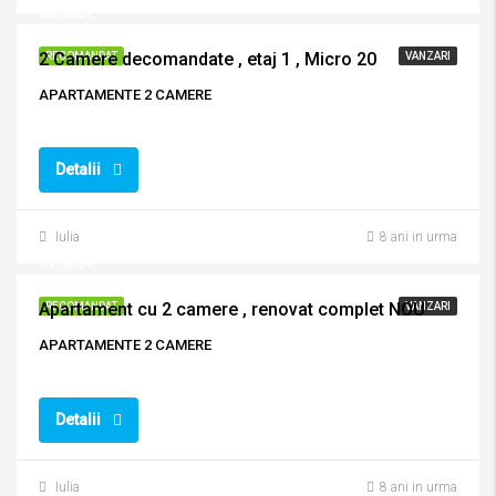
50,000€
2 Camere decomandate , etaj 1 , Micro 20
RECOMANDAT
VANZARI
APARTAMENTE 2 CAMERE
Detalii
Iulia
8 ani in urma
37,500€
Apartament cu 2 camere , renovat complet NOU
RECOMANDAT
VANZARI
APARTAMENTE 2 CAMERE
Detalii
Iulia
8 ani in urma