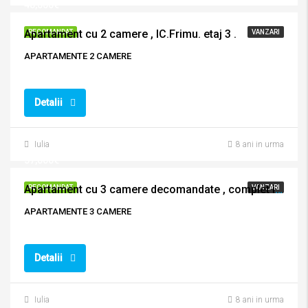
48,000€
Apartament cu 2 camere , IC.Frimu. etaj 3 .
RECOMANDAT
VANZARI
APARTAMENTE 2 CAMERE
Detalii
Iulia
8 ani in urma
57,000€
Apartament cu 3 camere decomandate , complet imbunatatit !
RECOMANDAT
VANZARI
APARTAMENTE 3 CAMERE
Detalii
Iulia
8 ani in urma