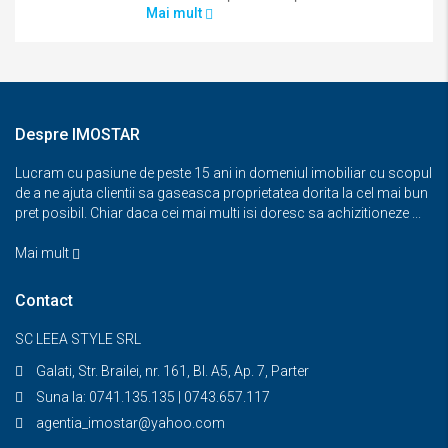
Mai mult
Despre IMOSTAR
Lucram cu pasiune de peste 15 ani in domeniul imobiliar cu scopul
de a ne ajuta clientii sa gaseasca proprietatea dorita la cel mai bun
pret posibil. Chiar daca cei mai multi isi doresc sa achizitioneze ...
Mai mult
Contact
SC LEEA STYLE SRL
Galati, Str. Brailei, nr. 161, Bl. A5, Ap. 7, Parter
Suna la: 0741.135.135 | 0743.657.117
agentia_imostar@yahoo.com