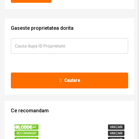
Gaseste proprietatea dorita
Cautare
Ce recomandam
72,000€
41,000€
48,000€
RECOMANDAT
VANZARI
RECOMANDAT
VANZARI