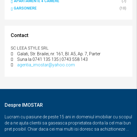
APARTAMENTE 4 CAMERE
(7)
GARSONIERE
(10)
Contact
SC LEEA STYLE SRL
Galati, Str. Brailei, nr. 161, Bl. A5, Ap. 7, Parter
Suna la 0741 135 135 | 0743 558 143
agentia_imostar@yahoo.com
Despre IMOSTAR
Lucram cu pasiune de peste 15 ani in domeniul imobiliar cu scopul
de a ne ajuta clientii sa gaseasca proprietatea dorita la cel mai bun
pret posibil. Chiar daca cei mai multi isi doresc sa achizitioneze ...