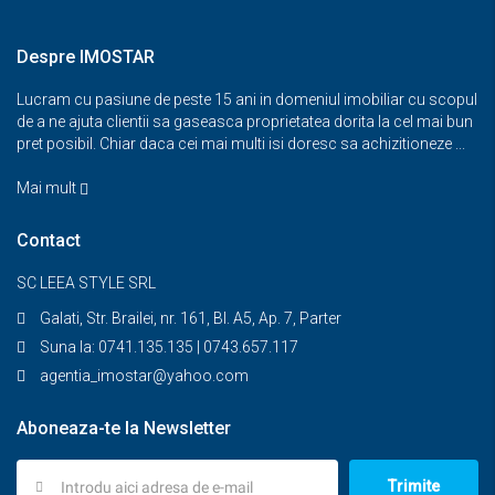
Despre IMOSTAR
Lucram cu pasiune de peste 15 ani in domeniul imobiliar cu scopul
de a ne ajuta clientii sa gaseasca proprietatea dorita la cel mai bun
pret posibil. Chiar daca cei mai multi isi doresc sa achizitioneze ...
Mai mult
Contact
SC LEEA STYLE SRL
Galati, Str. Brailei, nr. 161, Bl. A5, Ap. 7, Parter
Suna la: 0741.135.135 | 0743.657.117
agentia_imostar@yahoo.com
Aboneaza-te la Newsletter
Trimite