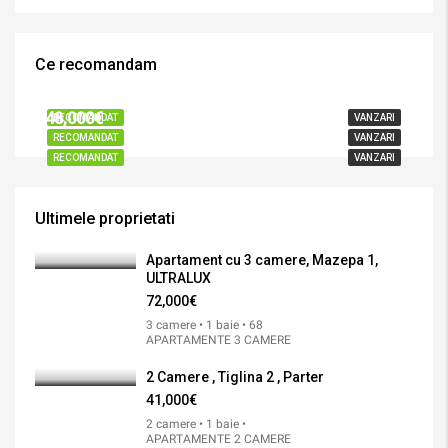
Ce recomandam
72,000€
41,000€
48,000€
RECOMANDAT
VANZARI
RECOMANDAT
VANZARI
RECOMANDAT
VANZARI
Ultimele proprietati
Apartament cu 3 camere, Mazepa 1,
ULTRALUX
72,000€
3 camere • 1 baie • 68
APARTAMENTE 3 CAMERE
2 Camere , Tiglina 2 , Parter
41,000€
2 camere • 1 baie •
APARTAMENTE 2 CAMERE