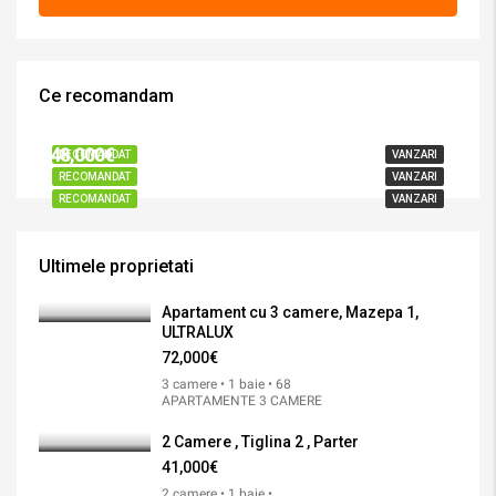
Ce recomandam
72,000€
41,000€
48,000€
RECOMANDAT
VANZARI
RECOMANDAT
VANZARI
RECOMANDAT
VANZARI
Ultimele proprietati
Apartament cu 3 camere, Mazepa 1,
ULTRALUX
72,000€
3 camere • 1 baie • 68
APARTAMENTE 3 CAMERE
2 Camere , Tiglina 2 , Parter
41,000€
2 camere • 1 baie •