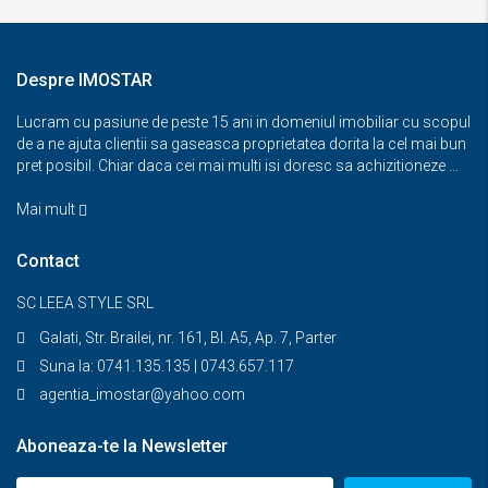
Despre IMOSTAR
Lucram cu pasiune de peste 15 ani in domeniul imobiliar cu scopul
de a ne ajuta clientii sa gaseasca proprietatea dorita la cel mai bun
pret posibil. Chiar daca cei mai multi isi doresc sa achizitioneze ...
Mai mult
Contact
SC LEEA STYLE SRL
Galati, Str. Brailei, nr. 161, Bl. A5, Ap. 7, Parter
Suna la: 0741.135.135 | 0743.657.117
agentia_imostar@yahoo.com
Aboneaza-te la Newsletter