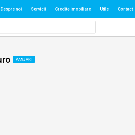
Despre noi
Servicii
Credite imobiliare
Utile
Contact
uro
VANZARI