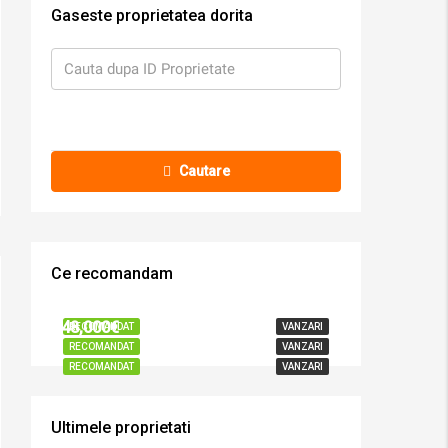
Gaseste proprietatea dorita
Cautare
Ce recomandam
72,000€
41,000€
48,000€
RECOMANDAT
VANZARI
RECOMANDAT
VANZARI
RECOMANDAT
VANZARI
Ultimele proprietati