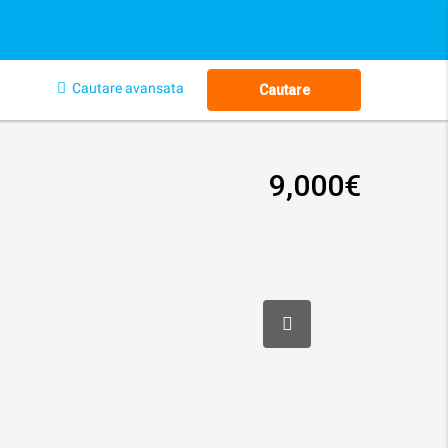
Cautare avansata
Cautare
9,000€