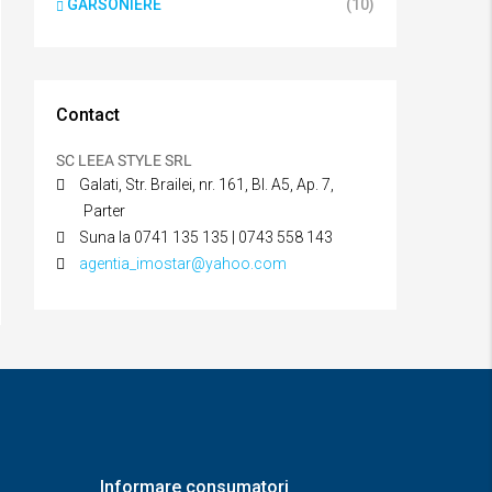
GARSONIERE
(10)
Contact
SC LEEA STYLE SRL
Galati, Str. Brailei, nr. 161, Bl. A5, Ap. 7,
Parter
Suna la 0741 135 135 | 0743 558 143
agentia_imostar@yahoo.com
Informare consumatori