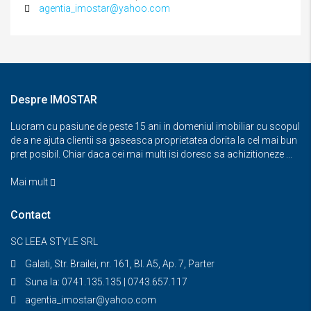
agentia_imostar@yahoo.com
Despre IMOSTAR
Lucram cu pasiune de peste 15 ani in domeniul imobiliar cu scopul
de a ne ajuta clientii sa gaseasca proprietatea dorita la cel mai bun
pret posibil. Chiar daca cei mai multi isi doresc sa achizitioneze ...
Mai mult
Contact
SC LEEA STYLE SRL
Galati, Str. Brailei, nr. 161, Bl. A5, Ap. 7, Parter
Suna la: 0741.135.135 | 0743.657.117
agentia_imostar@yahoo.com