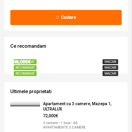
Cautare
Ce recomandam
72,000€
41,000€
48,000€
RECOMANDAT
VANZARI
RECOMANDAT
VANZARI
RECOMANDAT
VANZARI
Ultimele proprietati
Apartament cu 3 camere, Mazepa 1,
ULTRALUX
72,000€
3 camere • 1 baie • 68
APARTAMENTE 3 CAMERE