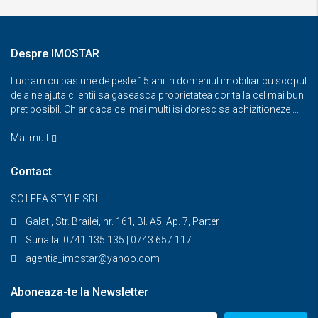
Despre IMOSTAR
Lucram cu pasiune de peste 15 ani in domeniul imobiliar cu scopul
de a ne ajuta clientii sa gaseasca proprietatea dorita la cel mai bun
pret posibil. Chiar daca cei mai multi isi doresc sa achizitioneze ...
Mai mult
Contact
SC LEEA STYLE SRL
Galati, Str. Brailei, nr. 161, Bl. A5, Ap. 7, Parter
Suna la: 0741.135.135 | 0743.657.117
agentia_imostar@yahoo.com
Aboneaza-te la Newsletter